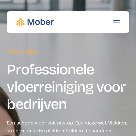
Skip
to
main
Menu
content
Vloerreiniging
Professionele
vloerreiniging voor
bedrijven
Een schone vloer valt niet op. Een vieze wel. Vlekken,
strepen en doffe plekken trekken de aandacht.