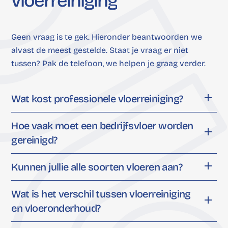
vloerreiniging
Geen vraag is te gek. Hieronder beantwoorden we
alvast de meest gestelde. Staat je vraag er niet
tussen? Pak de telefoon, we helpen je graag verder.
Wat kost professionele vloerreiniging?
De exacte kosten hangen af van het type
Hoe vaak moet een bedrijfsvloer worden
vloer, de oppervlakte en hoe vaak we
gereinigd?
reinigen. Een periodiek
Dat hangt af van hoe intensief de vloer
onderhoudscontract is anders geprijsd
Kunnen jullie alle soorten vloeren aan?
wordt gebruikt. Een drukke entree of
dan een eenmalige dieptereiniging. We
Ja. Of het nu gaat om tegels, natuursteen,
kantine vraagt om dagelijks onderhoud.
Wat is het verschil tussen vloerreiniging
maken altijd een voorstel op maat,
hout, vinyl of tapijt: wij hebben de kennis
Voor kantoorruimtes is wekelijkse
en vloeronderhoud?
passend bij jouw wensen en behoeften.
en middelen om elk vloertype
reiniging vaak voldoende. We adviseren