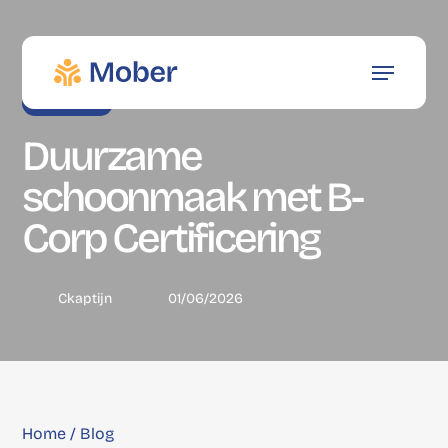
Skip
to
main
Menu
content
Schoonmaak
Duurzame
schoonmaak met B-
Corp Certificering
Ckaptijn
01/06/2026
Home
/ Blog